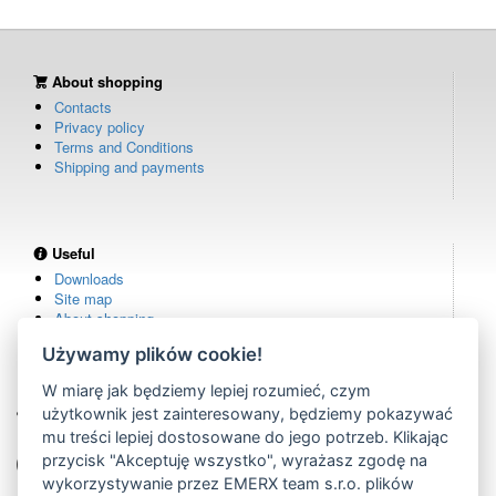
About shopping
Contacts
Privacy policy
Terms and Conditions
Shipping and payments
Useful
Downloads
Site map
About shopping
Używamy plików cookie!
W miarę jak będziemy lepiej rozumieć, czym
Own warehouse
użytkownik jest zainteresowany, będziemy pokazywać
remote controls in stock
mu treści lepiej dostosowane do jego potrzeb. Klikając
Over 100,000 customers
przycisk "Akceptuję wszystko", wyrażasz zgodę na
from all over the world
wykorzystywanie przez EMERX team s.r.o. plików