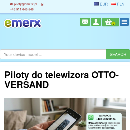
EUR
PLN
piloty@emerx.pl
+48 511 646 548
0
Piloty do telewizora OTTO-
VERSAND