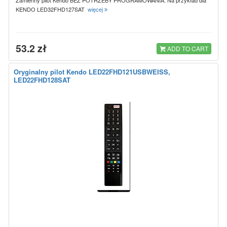
KENDO LED32FHD127SAT
więcej
53.2 zł
ADD TO CART
Oryginalny pilot Kendo LED22FHD121USBWEISS,
LED22FHD128SAT