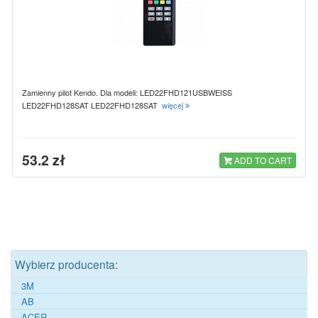
Zamienny pilot Kendo. Dla modeli: LED22FHD121USBWEISS
LED22FHD128SAT LED22FHD128SAT
więcej
53.2 zł
ADD TO CART
Wybierz producenta:
3M
AB
ACER