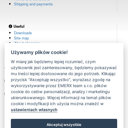
Shipping and payments
Useful
Downloads
Site map
About shopping
Używamy plików cookie!
W miarę jak będziemy lepiej rozumieć, czym
Own warehouse
użytkownik jest zainteresowany, będziemy pokazywać
remote controls in stock
mu treści lepiej dostosowane do jego potrzeb. Klikając
Over 100,000 customers
przycisk "Akceptuję wszystko", wyrażasz zgodę na
from all over the world
wykorzystywanie przez EMERX team s.r.o. plików
cookie do celów personalizacji, analizy i marketingu
Tradition since 2006
more than 20 years on the market
ukierunkowanego. Więcej informacji na temat plików
cookie i modyfikacji ich użycia można znaleźć w
ustawieniach własnych
Akceptuj wszystkie