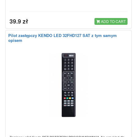
39.9 zł
ADD TO CART
Pilot zastępczy KENDO LED 32FHD127 SAT z tym samym
opisem
Zamienny pilot Kendo BEZ POTRZEBY PROGRAMOWANIA. Na przykład dla