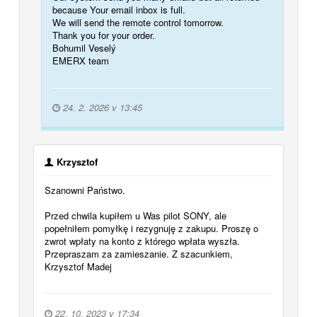
because Your email inbox is full.
We will send the remote control tomorrow.
Thank you for your order.
Bohumil Veselý
EMERX team
24. 2. 2026 v 13:45
Krzysztof
Szanowni Państwo.
Przed chwila kupiłem u Was pilot SONY, ale
popełniłem pomyłkę i rezygnuję z zakupu. Proszę o
zwrot wpłaty na konto z którego wpłata wyszła.
Przepraszam za zamieszanie. Z szacunkiem,
Krzysztof Madej
22. 10. 2023 v 17:34