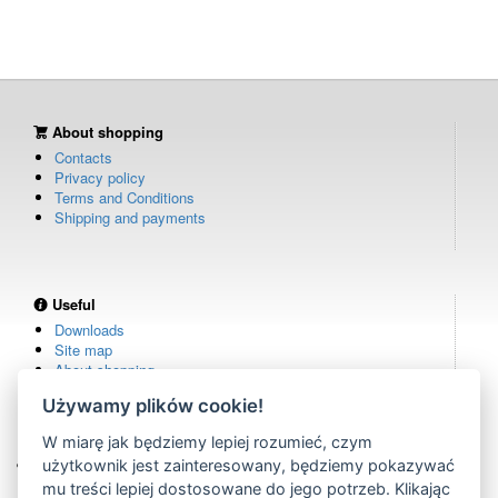
About shopping
Contacts
Privacy policy
Terms and Conditions
Shipping and payments
Useful
Downloads
Site map
About shopping
Używamy plików cookie!
W miarę jak będziemy lepiej rozumieć, czym
Own warehouse
użytkownik jest zainteresowany, będziemy pokazywać
remote controls in stock
mu treści lepiej dostosowane do jego potrzeb. Klikając