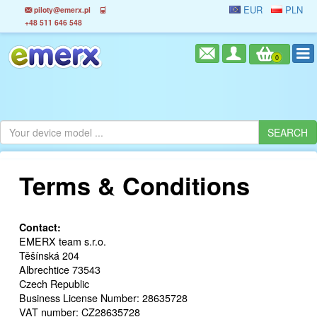
EUR
PLN
piloty@emerx.pl
+48 511 646 548
0
Terms & Conditions
Contact:
EMERX team s.r.o.
Těšínská 204
Albrechtice 73543
Czech Republic
Business License Number: 28635728
VAT number: CZ28635728