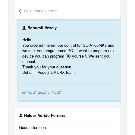
15. 2. 2023 v 16:55
Bohumil Vesely
Hello.
You ordered the remote control for SU-A700MK3 and
we sent you programmed RC. If want to program next
device you can program RC yourself. We sent you
manual.
Thank you for your question.
Bohumil Veselý EMERX team
15. 2. 2023 v 17:02
Helder Adrião Ferreira
Good afternoon: