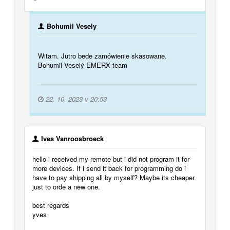
Bohumil Vesely
Witam. Jutro bede zamówienie skasowane.
Bohumil Veselý EMERX team
22. 10. 2023 v 20:53
Ives Vanroosbroeck
hello i received my remote but i did not program it for
more devices. If i send it back for programming do i
have to pay shipping all by myself? Maybe its cheaper
just to orde a new one.
best regards
yves