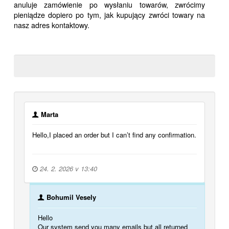
anuluje zamówienie po wysłaniu towarów, zwrócimy
pieniądze dopiero po tym, jak kupujący zwróci towary na
nasz adres kontaktowy.
Marta
Hello,I placed an order but I can’t find any confirmation.
24. 2. 2026 v 13:40
Bohumil Vesely
Hello
Our system send you many emails but all returned