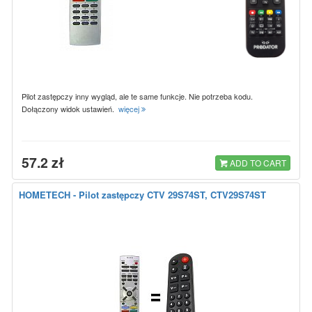
Pilot zastępczy inny wygląd, ale te same funkcje. Nie potrzeba kodu.
Dołączony widok ustawień.
więcej
57.2 zł
ADD TO CART
HOMETECH - Pilot zastępczy CTV 29S74ST, CTV29S74ST