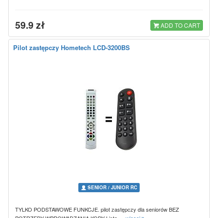
59.9 zł
ADD TO CART
Pilot zastępczy Hometech LCD-3200BS
SENIOR / JUNIOR RC
TYLKO PODSTAWOWE FUNKCJE. pilot zastępczy dla seniorów BEZ
POTRZEBY WPROWADZANIA KODY Lista…
więcej