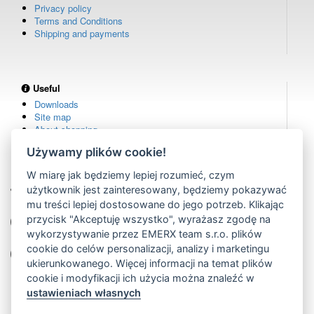
Privacy policy
Terms and Conditions
Shipping and payments
Useful
Downloads
Site map
About shopping
Używamy plików cookie!
W miarę jak będziemy lepiej rozumieć, czym
Own warehouse
użytkownik jest zainteresowany, będziemy pokazywać
remote controls in stock
mu treści lepiej dostosowane do jego potrzeb. Klikając
Over 100,000 customers
przycisk "Akceptuję wszystko", wyrażasz zgodę na
from all over the world
wykorzystywanie przez EMERX team s.r.o. plików
cookie do celów personalizacji, analizy i marketingu
Tradition since 2006
more than 20 years on the market
ukierunkowanego. Więcej informacji na temat plików
cookie i modyfikacji ich użycia można znaleźć w
ustawieniach własnych