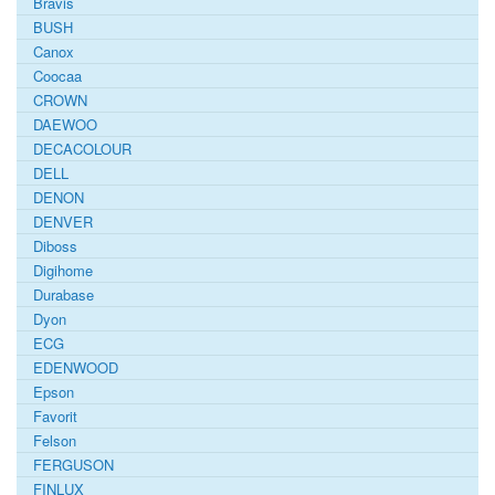
Bravis
BUSH
Canox
Coocaa
CROWN
DAEWOO
DECACOLOUR
DELL
DENON
DENVER
Diboss
Digihome
Durabase
Dyon
ECG
EDENWOOD
Epson
Favorit
Felson
FERGUSON
FINLUX