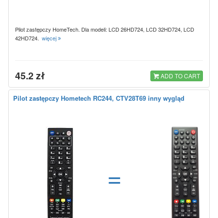
Pilot zastępczy HomeTech. Dla modeli: LCD 26HD724, LCD 32HD724, LCD
42HD724.
więcej
45.2 zł
ADD TO CART
Pilot zastępczy Hometech RC244, CTV28T69 inny wygląd
=