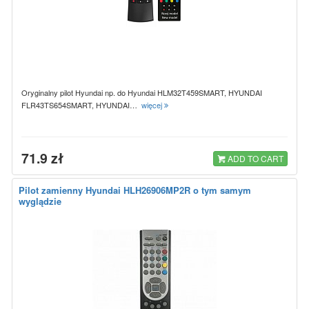
Oryginalny pilot Hyundai np. do Hyundai HLM32T459SMART, HYUNDAI
FLR43TS654SMART, HYUNDAI…
więcej
71.9 zł
ADD TO CART
Pilot zamienny Hyundai HLH26906MP2R o tym samym
wyglądzie