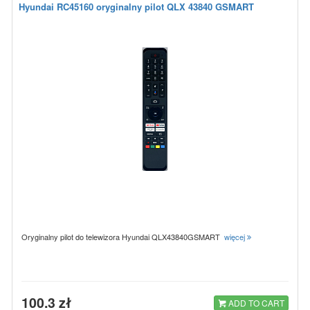
Hyundai RC45160 oryginalny pilot QLX 43840 GSMART
Oryginalny pilot do telewizora Hyundai QLX43840GSMART
więcej
100.3 zł
ADD TO CART