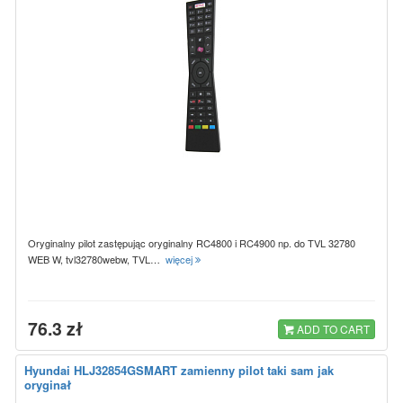
Oryginalny pilot zastępując oryginalny RC4800 i RC4900 np. do TVL 32780
WEB W, tvl32780webw, TVL…
więcej
76.3 zł
ADD TO CART
Hyundai HLJ32854GSMART zamienny pilot taki sam jak
oryginał