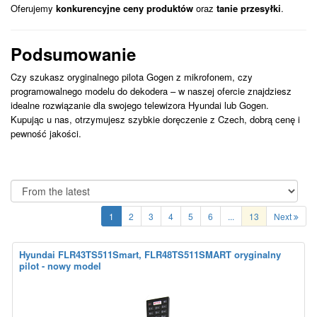
Oferujemy
konkurencyjne ceny produktów
oraz
tanie przesyłki
.
Podsumowanie
Czy szukasz oryginalnego pilota Gogen z mikrofonem, czy
programowalnego modelu do dekodera – w naszej ofercie znajdziesz
idealne rozwiązanie dla swojego telewizora Hyundai lub Gogen.
Kupując u nas, otrzymujesz szybkie doręczenie z Czech, dobrą cenę i
pewność jakości.
1
2
3
4
5
6
...
13
Next
Hyundai FLR43TS511Smart, FLR48TS511SMART oryginalny
pilot - nowy model