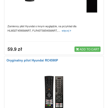
Zamienny pilot Hyundai o innym wyglądzie, na przykład dla
HLM32T459SMART, FLR43TS654SMART,…
więcej
59.9 zł
ADD TO CART
Oryginalny pilot Hyundai RC4590P