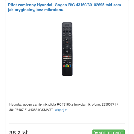
Pilot zamienny Hyundai, Gogen R/C 43160/30102695 taki sam
jak oryginalny, bez mikrofonu.
Hyundai, gogen zamiennik pilota RC43160 z funkcją mikrofonu. 23593771 /
30107407 FLJ43854GSMART
więcej
38.2 zł
ADD TO CART