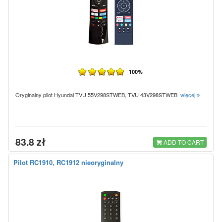
100%
Oryginalny pilot Hyundai TVU 55V298STWEB, TVU 43V298STWEB
więcej
83.8 zł
ADD TO CART
Pilot RC1910, RC1912 nieoryginalny