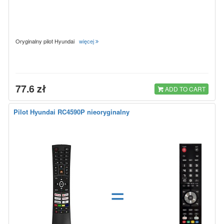
Oryginalny pilot Hyundai
więcej
77.6 zł
ADD TO CART
Pilot Hyundai RC4590P nieoryginalny
=