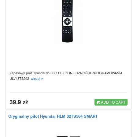
Zapasowy pilot Hyundai do LCD BEZ KONIECZNOŚCI PROGRAMOWANIA.
ULV43TS292
więcej
39.9 zł
ADD TO CART
Oryginalny pilot Hyundai HLM 32TS564 SMART