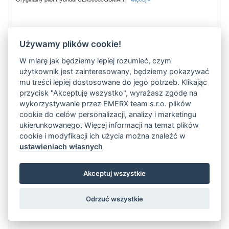
Używamy plików cookie!
77.6 zł
ADD TO CART
W miarę jak będziemy lepiej rozumieć, czym
Oryginalny pilot Hyundai HLP 24T329
użytkownik jest zainteresowany, będziemy pokazywać
mu treści lepiej dostosowane do jego potrzeb. Klikając
przycisk "Akceptuję wszystko", wyrażasz zgodę na
wykorzystywanie przez EMERX team s.r.o. plików
cookie do celów personalizacji, analizy i marketingu
ukierunkowanego. Więcej informacji na temat plików
cookie i modyfikacji ich użycia można znaleźć w
ustawieniach własnych
Akceptuj wszystkie
Odrzuć wszystkie