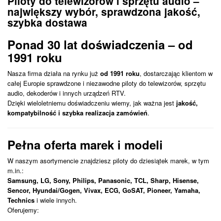
Piloty do telewizorów i sprzętu audio –
największy wybór, sprawdzona jakość,
szybka dostawa
Ponad 30 lat doświadczenia – od
1991 roku
Nasza firma działa na rynku już
od 1991 roku
, dostarczając klientom w
całej Europie sprawdzone i niezawodne piloty do telewizorów, sprzętu
audio, dekoderów i innych urządzeń RTV.
Dzięki wieloletniemu doświadczeniu wiemy, jak ważna jest
jakość,
kompatybilność i szybka realizacja zamówień
.
Pełna oferta marek i modeli
W naszym asortymencie znajdziesz piloty do dziesiątek marek, w tym
m.in.:
Samsung, LG, Sony, Philips, Panasonic, TCL, Sharp, Hisense,
Sencor, Hyundai/Gogen, Vivax, ECG, GoSAT, Pioneer, Yamaha,
Technics
i wiele innych.
Oferujemy: