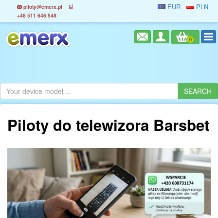
EUR
PLN
piloty@emerx.pl
+48 511 646 548
0
Piloty do telewizora Barsbet