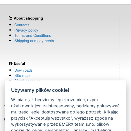
About shopping
Contacts
Privacy policy
Terms and Conditions
Shipping and payments
Useful
Downloads
Site map
About shopping
Używamy plików cookie!
W miarę jak będziemy lepiej rozumieć, czym
Own warehouse
użytkownik jest zainteresowany, będziemy pokazywać
remote controls in stock
mu treści lepiej dostosowane do jego potrzeb. Klikając
Over 100,000 customers
przycisk "Akceptuję wszystko", wyrażasz zgodę na
from all over the world
wykorzystywanie przez EMERX team s.r.o. plików
cookie do celów personalizacji, analizy i marketingu