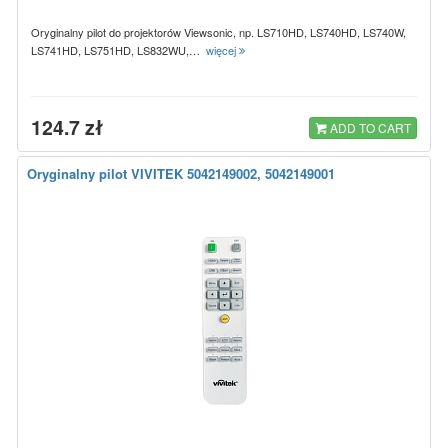
Oryginalny pilot do projektorów Viewsonic, np. LS710HD, LS740HD, LS740W,
LS741HD, LS751HD, LS832WU,…
więcej
124.7 zł
ADD TO CART
Oryginalny pilot VIVITEK 5042149002, 5042149001