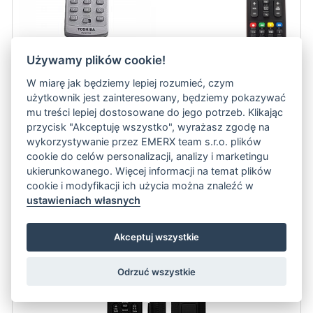
Używamy plików cookie!
W miarę jak będziemy lepiej rozumieć, czym
użytkownik jest zainteresowany, będziemy pokazywać
Pilot zamienny TOSHIBA BEZ WPROWADZANIA KODU do projektorów
mu treści lepiej dostosowane do jego potrzeb. Klikając
Toshiba Toshiba TDPT355
więcej
przycisk "Akceptuję wszystko", wyrażasz zgodę na
wykorzystywanie przez EMERX team s.r.o. plików
cookie do celów personalizacji, analizy i marketingu
ukierunkowanego. Więcej informacji na temat plików
62.5 zł
ADD TO CART
cookie i modyfikacji ich użycia można znaleźć w
ustawieniach własnych
Pilot OPTOMA DAWSSG do projektorów.
Akceptuj wszystkie
Odrzuć wszystkie