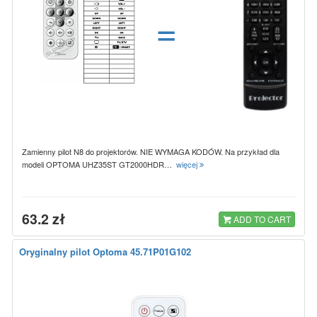
=
Zamienny pilot N8 do projektorów. NIE WYMAGA KODÓW. Na przykład dla
modeli OPTOMA UHZ35ST GT2000HDR…
więcej
63.2 zł
ADD TO CART
Oryginalny pilot Optoma 45.71P01G102