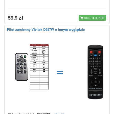
59.9 zł
ADD TO CART
Pilot zamienny Vivitek D557W o innym wyglądzie
=
Pilot zamienny Vivitek - BEZ KODU.
więcej