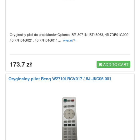
Oryginalny pilot do projektorów Optoma. BR-3071N, BT16063, 45.7DE01G002,
45.77H01G021, 45.77H01G011…
więcej
173.7 zł
ADD TO CART
Oryginalny pilot Benq W2710i RCV017 / 5J.JKC06.001