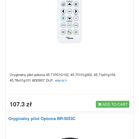
Oryginalny pilot optoma 45.71P01G102, 45.70101g002, 45.71p01g104,
45.78v01g101 W309ST DLP.
więcej
107.3 zł
ADD TO CART
Oryginalny pilot Optoma BR-5053C