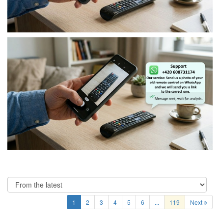
1
2
3
4
5
6
...
119
Next