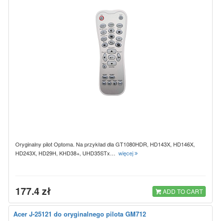
Oryginalny pilot Optoma. Na przykład dla GT1080HDR, HD143X, HD146X,
HD243X, HD29H, KHD38+, UHD35STx…
więcej
177.4 zł
ADD TO CART
Acer J-25121 do oryginalnego pilota GM712