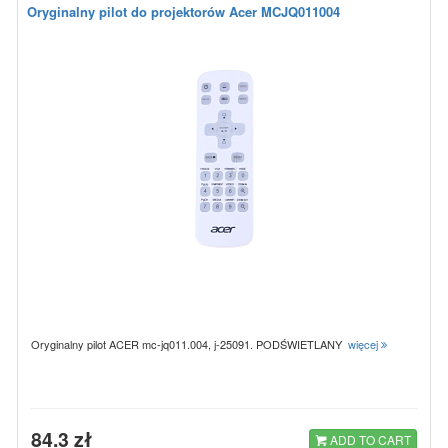
Oryginalny pilot do projektorów Acer MCJQ011004
Oryginalny pilot ACER mc-jq011.004, j-25091. PODŚWIETLANY
więcej
84.3 zł
ADD TO CART