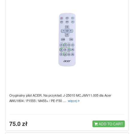
Oryginalny pilot ACER. Na przykład: J-25010 MC.JMV11.005 dla Acer
AWU1804 / P1555 / M455+ / PE-F50 …
więcej
75.0 zł
ADD TO CART