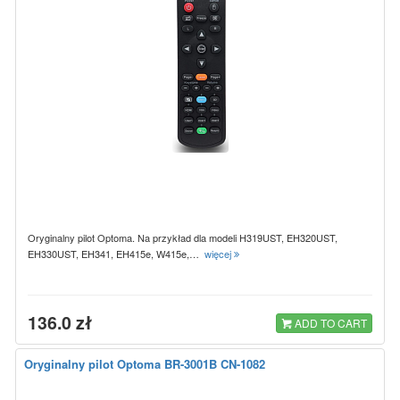
Oryginalny pilot Optoma. Na przykład dla modeli H319UST, EH320UST,
EH330UST, EH341, EH415e, W415e,…
więcej
136.0 zł
ADD TO CART
Oryginalny pilot Optoma BR-3001B CN-1082