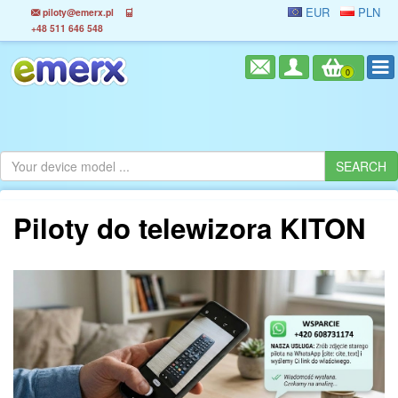
EUR
PLN
piloty@emerx.pl
+48 511 646 548
0
Piloty do telewizora KITON