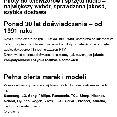
Piloty do telewizorów i sprzętu audio –
największy wybór, sprawdzona jakość,
szybka dostawa
Ponad 30 lat doświadczenia – od
1991 roku
Nasza firma działa na rynku już
od 1991 roku
, dostarczając klientom w
całej Europie sprawdzone i niezawodne piloty do telewizorów, sprzętu
audio, dekoderów i innych urządzeń RTV.
Dzięki wieloletniemu doświadczeniu wiemy, jak ważna jest
jakość,
kompatybilność i szybka realizacja zamówień
.
Pełna oferta marek i modeli
W naszym asortymencie znajdziesz piloty do dziesiątek marek, w tym
m.in.:
Samsung, LG, Sony, Philips, Panasonic, TCL, Sharp, Hisense,
Sencor, Hyundai/Gogen, Vivax, ECG, GoSAT, Pioneer, Yamaha,
Technics
i wiele innych.
Oferujemy: