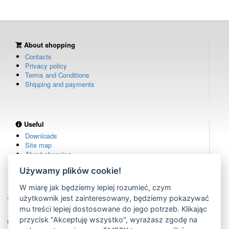
About shopping
Contacts
Privacy policy
Terms and Conditions
Shipping and payments
Useful
Downloads
Site map
About shopping
Używamy plików cookie!
W miarę jak będziemy lepiej rozumieć, czym
Own warehouse
użytkownik jest zainteresowany, będziemy pokazywać
remote controls in stock
mu treści lepiej dostosowane do jego potrzeb. Klikając
Over 100,000 customers
przycisk "Akceptuję wszystko", wyrażasz zgodę na
from all over the world