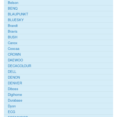
Belson
BENQ
BLAUPUNKT
BLUESKY
Brandt
Bravis
BUSH
Canox
Coocaa
CROWN
DAEWOO
DECACOLOUR
DELL
DENON
DENVER
Diboss
Digihome
Durabase
Dyon
ECG