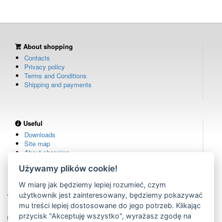
About shopping
Contacts
Privacy policy
Terms and Conditions
Shipping and payments
Useful
Downloads
Site map
About shopping
Używamy plików cookie!
W miarę jak będziemy lepiej rozumieć, czym
Own warehouse
użytkownik jest zainteresowany, będziemy pokazywać
remote controls in stock
mu treści lepiej dostosowane do jego potrzeb. Klikając
Over 100,000 customers
przycisk "Akceptuję wszystko", wyrażasz zgodę na
from all over the world