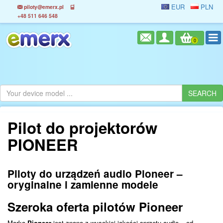
EUR
PLN
piloty@emerx.pl
+48 511 646 548
0
Pilot do projektorów
PIONEER
Piloty do urządzeń audio Pioneer –
oryginalne i zamienne modele
Szeroka oferta pilotów Pioneer
Marka
Pioneer
jest znana z wysokiej jakości sprzętu audio – od