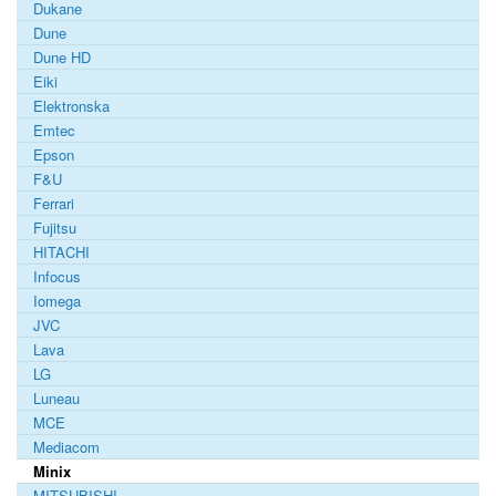
Dukane
Dune
Dune HD
Eiki
Elektronska
Emtec
Epson
F&U
Ferrari
Fujitsu
HITACHI
Infocus
Iomega
JVC
Lava
LG
Luneau
MCE
Mediacom
Minix
MITSUBISHI