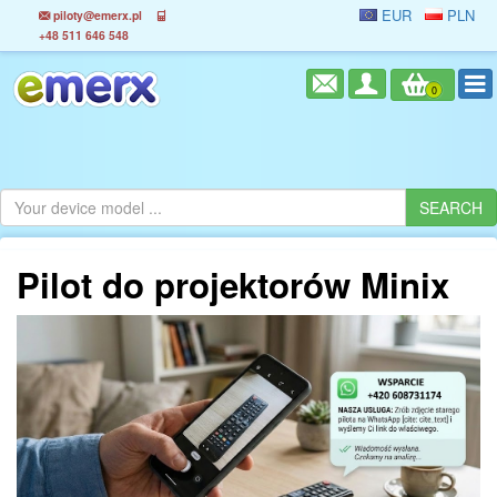
EUR
PLN
piloty@emerx.pl
+48 511 646 548
0
Pilot do projektorów Minix