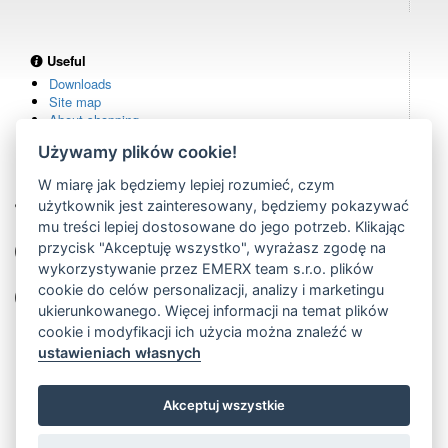
Useful
Downloads
Site map
About shopping
Używamy plików cookie!
W miarę jak będziemy lepiej rozumieć, czym
Own warehouse
użytkownik jest zainteresowany, będziemy pokazywać
remote controls in stock
mu treści lepiej dostosowane do jego potrzeb. Klikając
Over 100,000 customers
przycisk "Akceptuję wszystko", wyrażasz zgodę na
from all over the world
wykorzystywanie przez EMERX team s.r.o. plików
cookie do celów personalizacji, analizy i marketingu
Tradition since 2006
more than 20 years on the market
ukierunkowanego. Więcej informacji na temat plików
cookie i modyfikacji ich użycia można znaleźć w
ustawieniach własnych
Akceptuj wszystkie