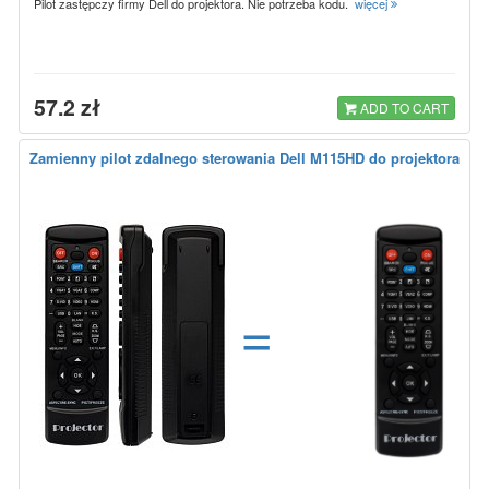
Pilot zastępczy firmy Dell do projektora. Nie potrzeba kodu.
więcej
57.2 zł
ADD TO CART
Zamienny pilot zdalnego sterowania Dell M115HD do projektora
=