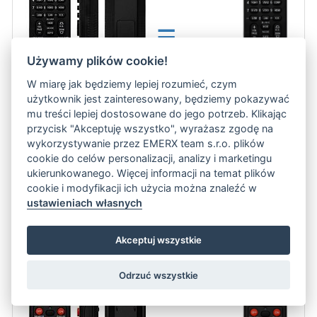
=
Używamy plików cookie!
W miarę jak będziemy lepiej rozumieć, czym
użytkownik jest zainteresowany, będziemy pokazywać
mu treści lepiej dostosowane do jego potrzeb. Klikając
przycisk "Akceptuję wszystko", wyrażasz zgodę na
wykorzystywanie przez EMERX team s.r.o. plików
Pilot zastępczy firmy Dell do projektora. Nie potrzeba kodu.
więcej
cookie do celów personalizacji, analizy i marketingu
ukierunkowanego. Więcej informacji na temat plików
cookie i modyfikacji ich użycia można znaleźć w
ustawieniach własnych
57.2 zł
ADD TO CART
Akceptuj wszystkie
Pilot zastępczy do projektora Dell 4320
Odrzuć wszystkie