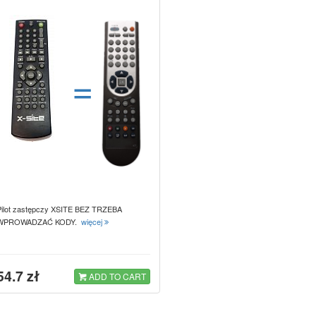
=
Pilot zastępczy XSITE BEZ TRZEBA
WPROWADZAĆ KODY.
więcej
54.7 zł
ADD TO CART