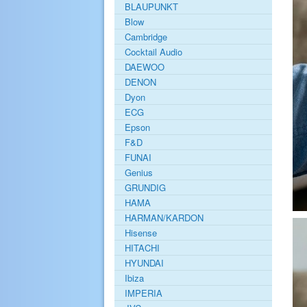
BLAUPUNKT
Blow
Cambridge
Cocktail Audio
DAEWOO
DENON
Dyon
ECG
Epson
F&D
FUNAI
Genius
GRUNDIG
HAMA
HARMAN/KARDON
Hisense
HITACHI
HYUNDAI
Ibiza
IMPERIA