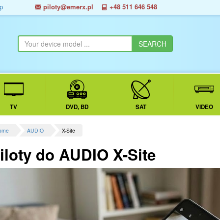
p
piloty@emerx.pl
+48 511 646 548
TV
DVD, BD
SAT
VIDEO
ome
AUDIO
X-Site
iloty do AUDIO X-Site