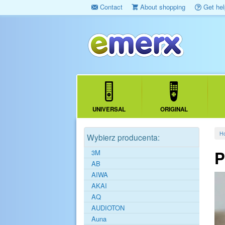
Contact
About shopping
Get hel
UNIVERSAL
ORIGINAL
H
Wybierz producenta:
P
3M
AB
AIWA
AKAI
AQ
AUDIOTON
Auna