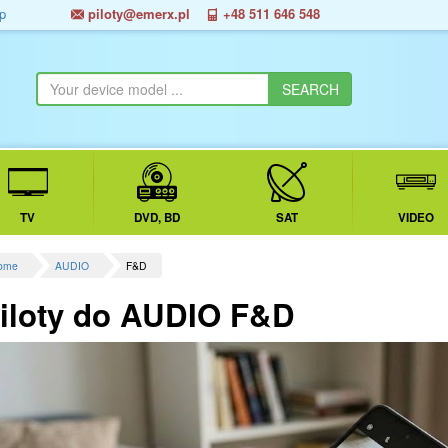
p
piloty@emerx.pl
+48 511 646 548
TV
DVD, BD
SAT
VIDEO
ome
AUDIO
F&D
iloty do AUDIO F&D