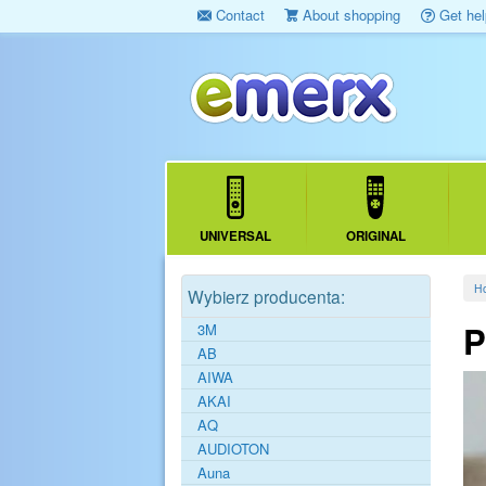
Contact
About shopping
Get hel
UNIVERSAL
ORIGINAL
H
Wybierz producenta:
P
3M
AB
AIWA
AKAI
AQ
AUDIOTON
Auna