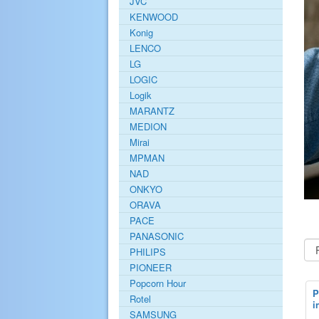
JVC
KENWOOD
Konig
LENCO
LG
LOGIC
Logik
MARANTZ
MEDION
Mirai
MPMAN
NAD
ONKYO
ORAVA
PACE
PANASONIC
PHILIPS
PIONEER
Popcorn Hour
P
Rotel
i
SAMSUNG