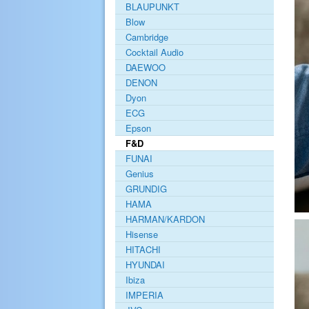
BLAUPUNKT
Blow
Cambridge
Cocktail Audio
DAEWOO
DENON
Dyon
ECG
Epson
F&D
FUNAI
Genius
GRUNDIG
HAMA
HARMAN/KARDON
Hisense
HITACHI
HYUNDAI
Ibiza
IMPERIA