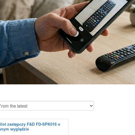
ilot zastępczy F&D FD-SPK016 o
nnym wyglądzie