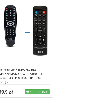
=
Zamienny pilot FENDA F&D BEZ
WPISYWANIA KODÓW FD A180X, F i D
F550X, F&D FD-SPK007 F&D F190X, F…
więcej
59.9 zł
ADD TO CART